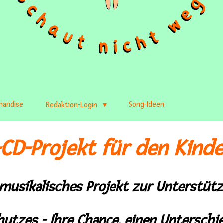
handise
Song-Ideen
Redaktion-Login
-CD-Projekt
für den Kind
 musikalisches Projekt
zur Unterstüt
chutzes
- Ihre Chance, einen Untersch