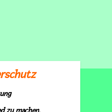
erschutz
zung
ied zu machen.